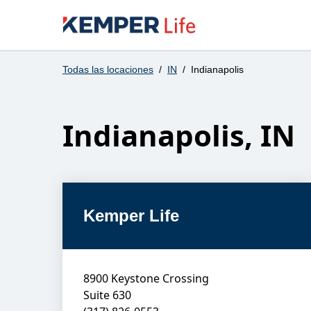
Todas las locaciones
/
IN
/
Indianapolis
Indianapolis
,
IN
Kemper Life
8900 Keystone Crossing
Suite 630